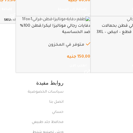
80,00
جنيه
75,00
جن
إضافة إلى السلة
إضافة إ
SKU:
M
الي قطن بحمالات
دفايات رجالي موناليزا ليكرا,قطن 100%
ضد الحساسية
متوفر في المخزون
150,00
جنيه
اطلب الان
روابط مفيدة
سياسات الخصوصية
اتصل بنا
حسابي
محافظ جلد طبيعي
ورش تصنيع شنط