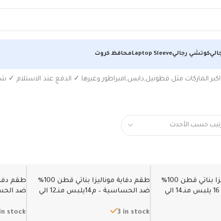
الي
كوتشي رجالي
Laptop Sleeve
محافظ كروت
اكبر الماركات مثل قطونيل,دايس,امبراطور وغيرها.✓ الدفع عند الاستلام ✓ ش
طقم دفاية موناليزا بناتي قطن 100%
طقم دفاية موناليزا بناتي قطن 100%
ضد الحساسية – 16 يلبس منـ14 الي
ضد الحساسية – م14يلبس منـ12 الي
13سنة
11سنة
in stock
3 in stock