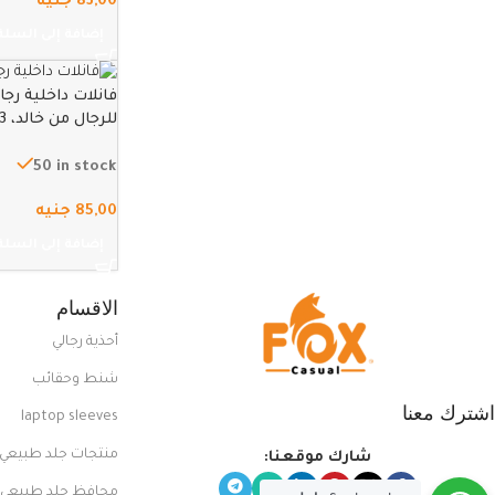
83,00
جنيه
إضافة إلى السلة
فانلات داخلية رج
للرجال من خالد، 3 قطع – ابيض – 3XL
50 in stock
85,00
جنيه
إضافة إلى السلة
الاقسام
أحذية رجالي
شنط وحقائب
اشترك معنا
laptop sleeves
منتجات جلد طبيعي
شارك موقعنا:
محافظ جلد طبيعي