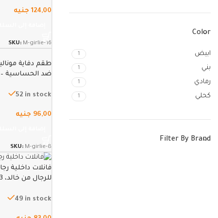
124,00
جنيه
إضافة إلى السلة
Color
SKU:
M-girlie-16
ابيض
1
بني
1
رمادي
1
7سنين
52 in stock
كحلي
1
96,00
جنيه
إضافة إلى السلة
Filter By Brand
SKU:
M-girlie-8
فانلات داخلية رج
للرجال من خالد، 3 قطع – ابيض – XXL
49 in stock