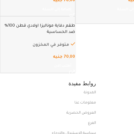
يه
78,00
جنيه
لى السلة
إضافة إلى السلة
طقم دفاية موناليزا اولادي قطن 100%
ضد الحساسية
متوفر في المخزون
70,00
جنيه
أطلب الان
روابط مفيدة
المدونة
معلومات عنا
العروض الحصرية
الفرع
سياسة الاستبدال والارجاع