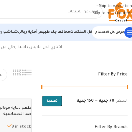
Skip to navigation
Skip to main content
كل المنتجات
محافظ جلد طبيعي
أحذية رجالي
شباشب رج
عرض كل الاقسام
الرئيسية
/
أحذية رجالي
/
ملابس داخلية رجالي
اشتري الان ملابس داخلية رجالي من 
Filter By Price
السعر:
70 جنيه
—
150 جنيه
تصفية
15سنة
9 in stock
Filter By Brands