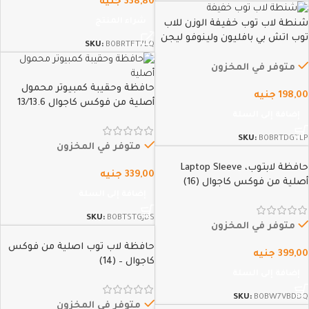
338,80
جنيه
شراء المنتج
شنطة لاب توب خفيفة الوزن للاب
توب اتش بي بافليون ولينوفو ليجن
SKU:
B0BRTFT7LQ
ديل وايسر وماك بوك برو ونوت بوك
بجميع المقاسات من 13 بوصة الى
متوفر في المخزون
16.2 بوصة من فوكس…
حافظة وحقيبة كمبيوتر محمول
198,00
جنيه
أصلية من فوكس كاجوال 13/13.6
إضافة إلى السلة
بوصة حافظة من قماش الجوخ
قماش شتوي فاخر جداً لأصحاب
SKU:
B0BRTDGTLP
الطلة الملكية، لجهاز MacBook Pro
متوفر في المخزون
،…
حافظة لابتوب، Laptop Sleeve
339,00
جنيه
أصلية من فوكس كاجوال (16)
إضافة إلى السلة
SKU:
B0BTSTGJDS
متوفر في المخزون
حافظة لاب توب اصلية من فوكس
399,00
جنيه
كاجوال – (14)
إضافة إلى السلة
SKU:
B0BW7VBDDQ
متوفر في المخزون