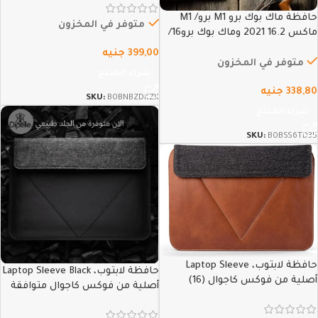
كاجوال، ماك بوك برو 13، ماك بوك
حافظة ماك بوك برو M1 برو/ M1
برو 13 بوصة (M1 وM2) وماك بوك…
متوفر في المخزون
ماكس 16.2 2021 وماك بوك برو16/
15.4 بوصة، سيرفيس بوك 2 15.4
399,00
جنيه
بوصة، سيرفيس لاب توب 3 15
متوفر في المخزون
شراء المنتج
بوصة، اتش بي كروم بوك 14 من
338,80
جنيه
فوكس…
SKU:
B0BNBZDKZK
شراء المنتج
SKU:
B0BSS6TD35
حافظة لابتوب، Laptop Sleeve
حافظة لابتوب، Laptop Sleeve Black
أصلية من فوكس كاجوال (16)
أصلية من فوكس كاجوال متوافقة
مع MacBook Air 13 “و MacBook Pro
13” ، (M1 / M2 / A2338 / A2251 /