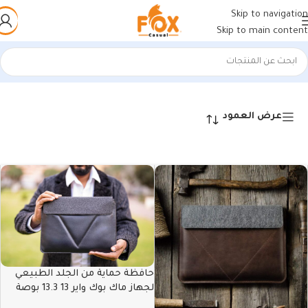
Skip to navigation
Skip to main content
الرئيسية
/
شنط وحقائب
/
laptop sleeves
عرض ⁦24⁩ من كل النتائج
عرض العمود
حافظة حماية من الجلد الطبيعي
لجهاز ماك بوك واير 13 13.3 بوصة
تصميم كلاسيكي من فوكس