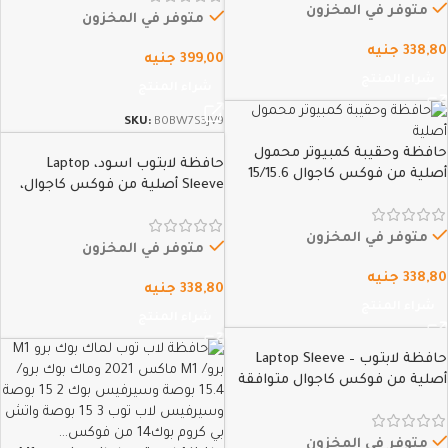
متوفر في المخزون
A2289 / A2159 / A1989 /…
متوفر في المخزون
338,80
جنيه
399,00
جنيه
شراء المنتج
شراء المنتج
SKU:
B0BW7S3JV9
حافظة وحقيبة كمبيوتر محمول
حافظة لابتوب اسود، Laptop
أصلية من فوكس كاجوال 15/15.6
Sleeve أصلية من فوكس كاجوال،
بوصة حافظة من قماش الجوخ
أسود (16)
قماش شتوي فاخر جداً لأصحاب
الطلة الملكية، لجهاز MacBook Pro
متوفر في المخزون
متوفر في المخزون
،…
338,80
جنيه
338,80
جنيه
شراء المنتج
شراء المنتج
حافظة لابتوب – Laptop Sleeve
أصلية من فوكس كاجوال متوافقة
مع MacBook Air 13 “و MacBook Pro
13” ، (M1 / M2 / A2338 / A2251 /
A2289 / A2159 / A1989 /…
متوفر في المخزون