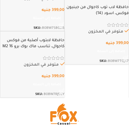
حافظة لاب توب كاجوال من جينيون
399,00
جنيه
فوكس، اسود (14)
إضافة إلى السلة
SKU:
B0BW7SBGD8
متوفر في المخزون
حافظة لابتوب أصلية من فوكس
399,00
جنيه
كاجوال، تناسب ماك بوك برو M2 16
إضافة إلى السلة
2023 / M1 Pro/M1 Max 16.2 2021
ماك بوك برو 16 /15.4 بوصة
SKU:
B0BW7TQJV7
سيرفس بوك 15.2، اتش بي كروم
متوفر في المخزون
بوك…
399,00
جنيه
إضافة إلى السلة
SKU:
B0BW7RJ5GY