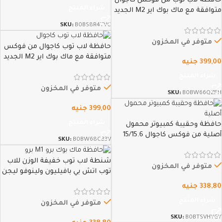
حافظة لاب توب من فوكس كاجوال
شراء المنتج
متوافقة مع ماك بوك اير M2 الجديد
2022 ماك بوك اير 13.6 بوصة A2681
SKU:
B0BS8R4TVC
/ ماك بوك برو 13-13.3 بوصة / ماك
بوك اير 13-13.6…
متوفر في المخزون
حافظة لاب توب كاجوال من فوكس
متوافقة مع ماك بوك اير M2 الجديد
399,00
جنيه
2022 13.6 بوصة A2681 وماك بوك
شراء المنتج
برو 13-13.3 بوصة وماك بوك اير 13-
13.6 بوصة بشريحة M1…
متوفر في المخزون
SKU:
B0BW66QZFH
399,00
جنيه
شراء المنتج
حافظة وحقيبة كمبيوتر محمول
أصلية من فوكس كاجوال 15/15.6
SKU:
B0BW68CB3V
بوصة حافظة من قماش الجوخ
قماش شتوي فاخر جداً لأصحاب
شنطة لاب توب خفيفة الوزن للاب
الطلة الملكية، لجهاز MacBook Pro
متوفر في المخزون
توب اتش بي بافيليون ولينوفو ليجن
،…
وديل وايسر وماك بوك برو ونوت
338,80
جنيه
بوك بجميع المقاسات من 13 بوصة
شراء المنتج
الى 16.2 بوصة من فوكس…
متوفر في المخزون
SKU:
B0BTSVHYGY