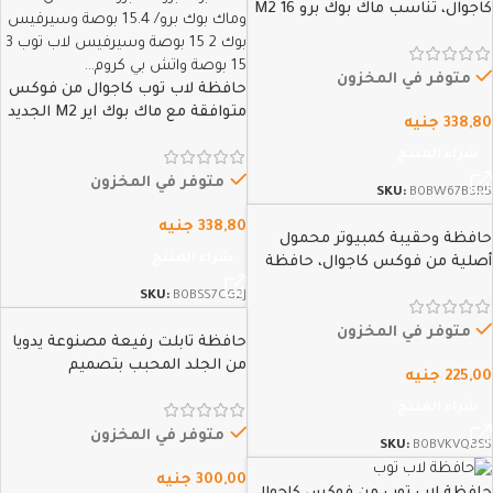
كاجوال، تناسب ماك بوك برو M2 16
2023 / M1 Pro/M1 Max 16.2 2021
ماك بوك برو 16 /15.4 بوصة
سيرفس بوك 15.2، اتش بي كروم
متوفر في المخزون
حافظة لاب توب كاجوال من فوكس
بوك…
متوافقة مع ماك بوك اير M2 الجديد
338,80
جنيه
2022 ماك بوك اير 13.6 بوصة A2681
شراء المنتج
/ ماك بوك برو 13-13.3 بوصة / ماك
بوك اير 13-13.6…
متوفر في المخزون
SKU:
B0BW67BSR5
338,80
جنيه
حافظة وحقيبة كمبيوتر محمول
شراء المنتج
أصلية من فوكس كاجوال، حافظة
من قماش الجوخ قماش شتوي
SKU:
B0BSS7CG2J
فاخر جداً لأصحاب الطلة الملكية،
شنطة بجيوب متعددة لاجهزة ابل
متوفر في المخزون
حافظة تابلت رفيعة مصنوعة يدويا
ماك بوك…
من الجلد المحبب بتصميم
225,00
جنيه
كلاسيكي سادة بسيط، متوافقة مع
شراء المنتج
اجهزة التابلت مقاس 9.7 بوصة من
فوكس كاجوال
متوفر في المخزون
SKU:
B0BVKVQBSS
300,00
جنيه