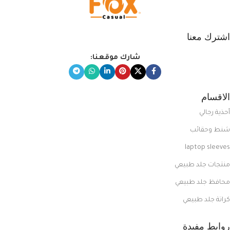
اشترك معنا
شارك موقعنا:
الاقسام
أحذية رجالي
شنط وحقائب
laptop sleeves
منتجات جلد طبيعي
محافظ جلد طبيعي
كراتة جلد طبيعي
روابط مفيدة