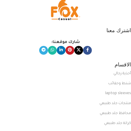
اشترك معنا
شارك موقعنا:
الاقسام
أحذية رجالي
شنط وحقائب
laptop sleeves
منتجات جلد طبيعي
محافظ جلد طبيعي
كراتة جلد طبيعي