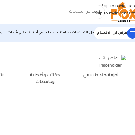
Skip to navigation
Skip to main content
كل المنتجات
محافظ جلد طبيعي
أحذية رجالي
شباشب رج
عرض كل الاقسام
الرئيسية
/
منتجات تحت الوسم “أحذية رجالية سوداء للمناسبات”
أحزمة جلد طبيعي
حقائب وأغطية
شن
وحافظات