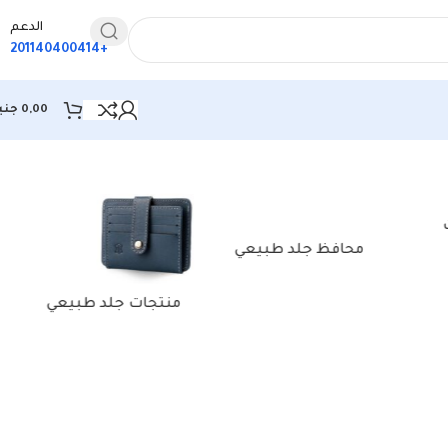
الدعم
+201140400414
0,00
جني
محافظ جلد طبيعي
منتجات جلد طبيعي