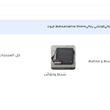
الي
كوتشي رجالي
Laptop Sleeve
محافظ كروت
كل المنتجات
ط و محافظ
شنط وحقائب