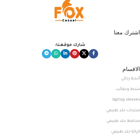
اشترك معنا
شارك موقعنا:
الاقسام
أحذية رجالي
شنط وحقائب
laptop sleeves
منتجات جلد طبيعي
محافظ جلد طبيعي
كراتة جلد طبيعي