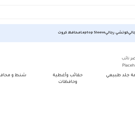
الي
كوتشي رجالي
Laptop Sleeve
محافظ كروت
مة جلد طبيعي
حقائب وأغطية
شنط و محاف
وحافظات