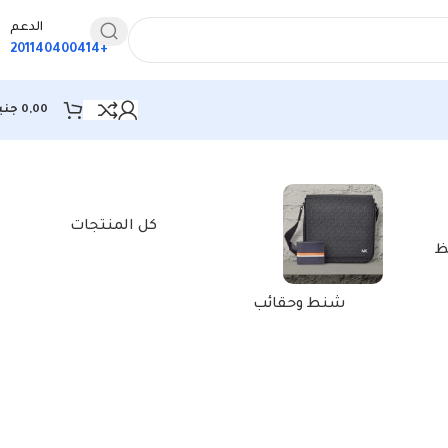
الدعم
+201140400414
0,00
جني
كل المنتجات
ظ
شنط وحقائب