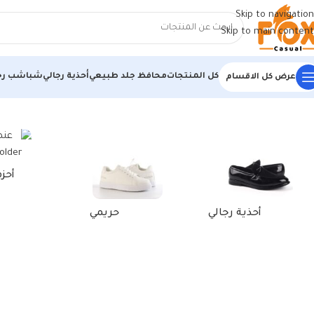
Skip to navigation
Skip to main content
كل المنتجات
محافظ جلد طبيعي
أحذية رجالي
شباشب رج
عرض كل الاقسام
الرئيسية
/
منتجات تحت الوسم “أحذية رجالية متنوعة الألوان”
أحز
أحذية رجالي
حريمي