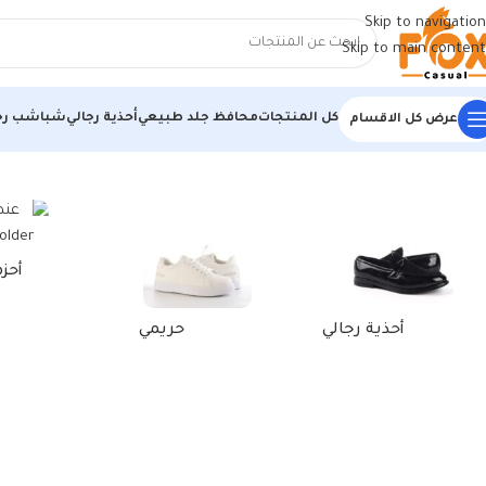
Skip to navigation
Skip to main content
كل المنتجات
محافظ جلد طبيعي
أحذية رجالي
شباشب رج
عرض كل الاقسام
الرئيسية
/
منتجات تحت الوسم “أحذية رجالية مستوردة سوداء”
أحز
أحذية رجالي
حريمي