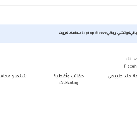
الي
كوتشي رجالي
Laptop Sleeve
محافظ كروت
مة جلد طبيعي
حقائب وأغطية
شنط و محاف
وحافظات