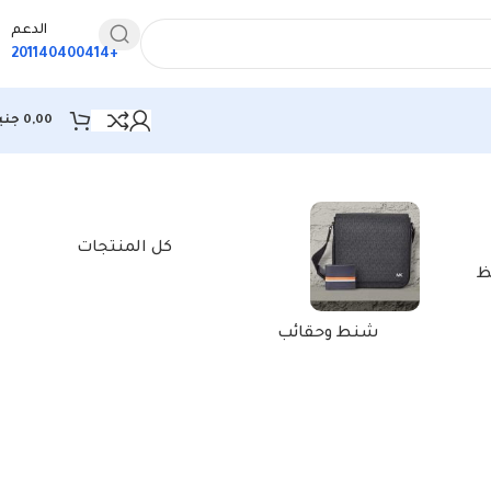
الدعم
+201140400414
0,00
جني
كل المنتجات
ظ
شنط وحقائب