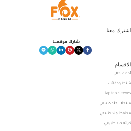
اشترك معنا
شارك موقعنا:
الاقسام
أحذية رجالي
شنط وحقائب
laptop sleeves
منتجات جلد طبيعي
محافظ جلد طبيعي
كراتة جلد طبيعي