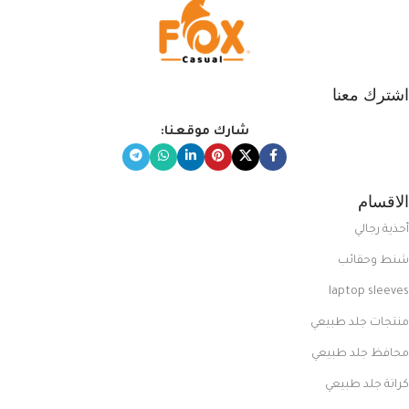
اشترك معنا
شارك موقعنا:
الاقسام
أحذية رجالي
شنط وحقائب
laptop sleeves
منتجات جلد طبيعي
محافظ جلد طبيعي
كراتة جلد طبيعي