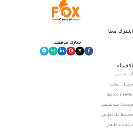
اشترك معنا
شارك موقعنا:
الاقسام
أحذية رجالي
شنط وحقائب
laptop sleeves
منتجات جلد طبيعي
محافظ جلد طبيعي
كراتة جلد طبيعي