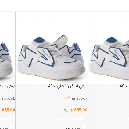
40
اوجي ابيض*كحلي – 43
اوجي ابيض
 in stock
1 in stock
665,00
جنيه
665,00
ج
إضافة إلى السلة
إضافة إ