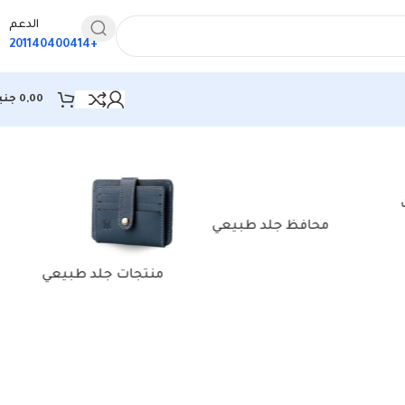
الدعم
+201140400414
0,00
جني
عرض ⁦3⁩ من كل النتائج
محافظ جلد طبيعي
منتجات جلد طبيعي