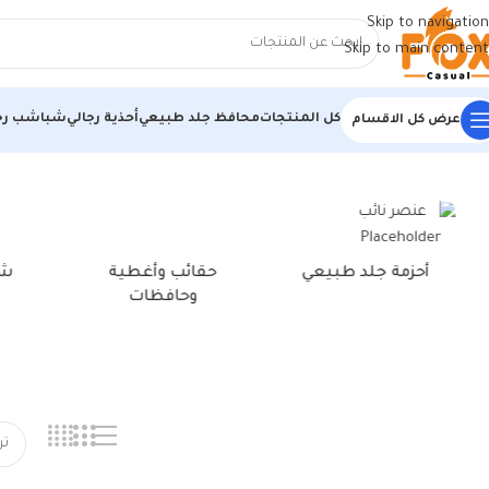
Skip to navigation
Skip to main content
كل المنتجات
محافظ جلد طبيعي
أحذية رجالي
شباشب رج
عرض كل الاقسام
الرئيسية
/
منتجات تحت الوسم “أحذية رياضية أبيض وكحلي”
أحزمة جلد طبيعي
حقائب وأغطية
شن
وحافظات