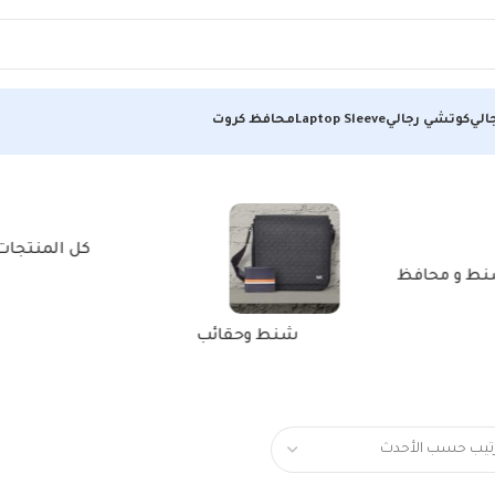
الي
كوتشي رجالي
Laptop Sleeve
محافظ كروت
كل المنتجات
ط و محافظ
شنط وحقائب