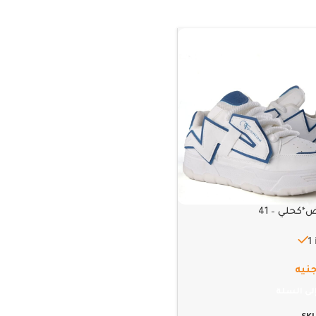
*كحلي – 41
1
نيه
لى السلة