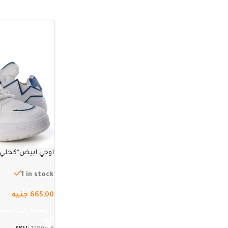
اوجي ابيض*كحلي – 
1 in stock
665,00
جنيه
إضافة إلى السلة