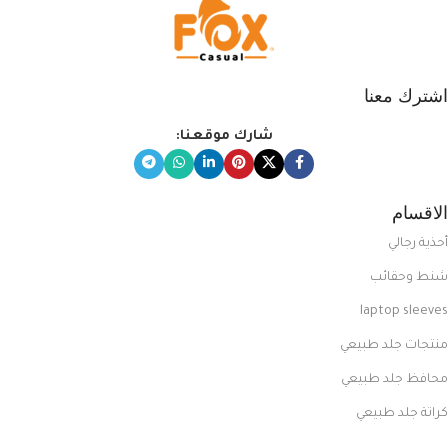
اشترك معنا
شارك موقعنا:
الاقسام
أحذية رجالي
شنط وحقائب
laptop sleeves
منتجات جلد طبيعي
محافظ جلد طبيعي
كراتة جلد طبيعي