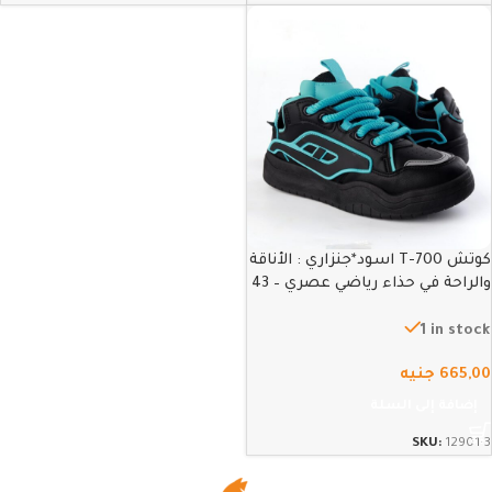
كوتش T-700 اسود*جنزاري : الأناقة
والراحة في حذاء رياضي عصري – 43
1 in stock
665,00
جنيه
إضافة إلى السلة
SKU:
12901-3