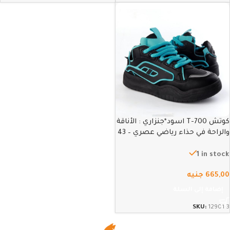
كوتش T-700 اسود*جنزاري : الأناقة
والراحة في حذاء رياضي عصري – 43
1 in stock
665,00
جنيه
إضافة إلى السلة
SKU:
12901-3