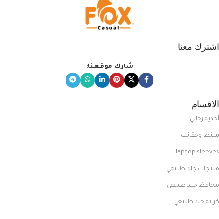
اشترك معنا
شارك موقعنا:
الاقسام
أحذية رجالي
شنط وحقائب
laptop sleeves
منتجات جلد طبيعي
محافظ جلد طبيعي
كراتة جلد طبيعي