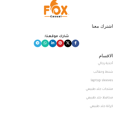
اشترك معنا
شارك موقعنا:
الاقسام
أحذية رجالي
شنط وحقائب
laptop sleeves
منتجات جلد طبيعي
محافظ جلد طبيعي
كراتة جلد طبيعي