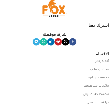
اشترك معنا
شارك موقعنا:
الاقسام
أحذية رجالي
شنط وحقائب
laptop sleeves
منتجات جلد طبيعي
محافظ جلد طبيعي
كراتة جلد طبيعي