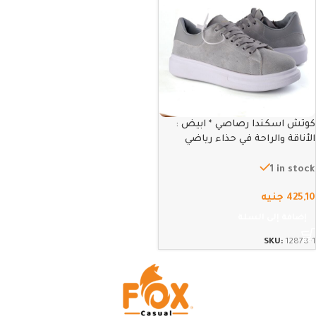
كوتش اسكندا رصاصي * ابيض :
الأناقة والراحة في حذاء رياضي
عصري – 41
1 in stock
425,10
جنيه
إضافة إلى السلة
SKU:
12878-1