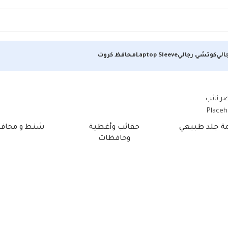
الي
كوتشي رجالي
Laptop Sleeve
محافظ كروت
مة جلد طبيعي
حقائب وأغطية
شنط و محاف
وحافظات