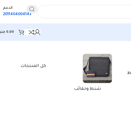
الدعم
+201140400414
0,00
جني
كل المنتجات
ظ
شنط وحقائب