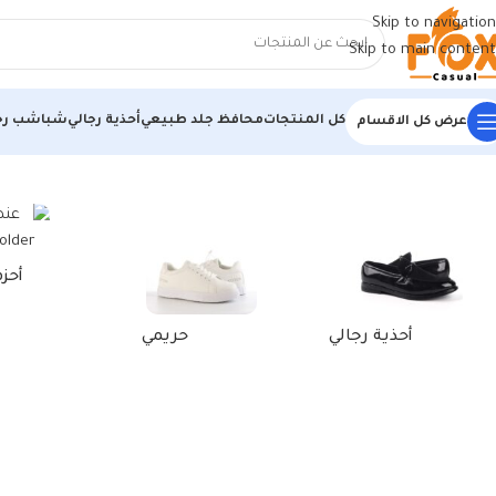
Skip to navigation
Skip to main content
كل المنتجات
محافظ جلد طبيعي
أحذية رجالي
شباشب رج
عرض كل الاقسام
الرئيسية
/
منتجات تحت الوسم “أحذية رياضية فائقة الراحة”
أحز
أحذية رجالي
حريمي