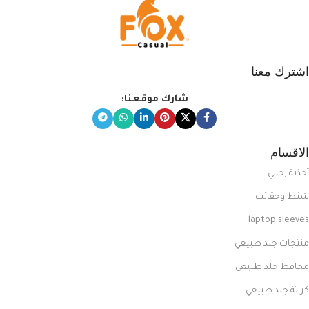
اشترك معنا
شارك موقعنا:
الاقسام
أحذية رجالي
شنط وحقائب
laptop sleeves
منتجات جلد طبيعي
محافظ جلد طبيعي
كراتة جلد طبيعي