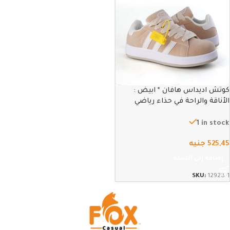
كوتش اديداس هافان * ابيض :
الأناقة والراحة في حذاء رياضي
عصري – 41
1 in stock
525,45
جنيه
إضافة إلى السلة
SKU:
12928-1