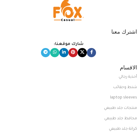
اشترك معنا
شارك موقعنا:
الاقسام
أحذية رجالي
شنط وحقائب
laptop sleeves
منتجات جلد طبيعي
محافظ جلد طبيعي
كراتة جلد طبيعي