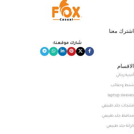
اشترك معنا
شارك موقعنا:
الاقسام
أحذية رجالي
شنط وحقائب
laptop sleeves
منتجات جلد طبيعي
محافظ جلد طبيعي
كراتة جلد طبيعي