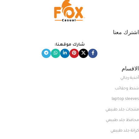
اشترك معنا
شارك موقعنا:
الاقسام
أحذية رجالي
شنط وحقائب
laptop sleeves
منتجات جلد طبيعي
محافظ جلد طبيعي
كراتة جلد طبيعي