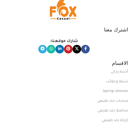
اشترك معنا
شارك موقعنا:
الاقسام
أحذية رجالي
شنط وحقائب
laptop sleeves
منتجات جلد طبيعي
محافظ جلد طبيعي
كراتة جلد طبيعي