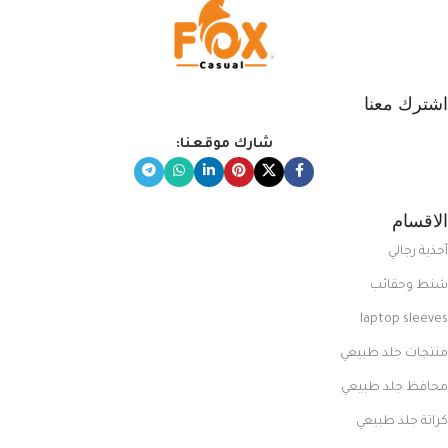
اشترك معنا
شارك موقعنا:
الاقسام
أحذية رجالي
شنط وحقائب
laptop sleeves
منتجات جلد طبيعي
محافظ جلد طبيعي
كراتة جلد طبيعي