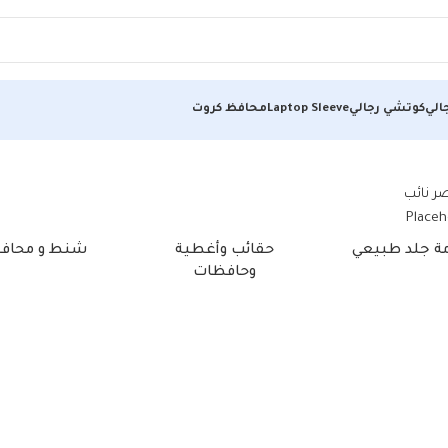
الي
كوتشي رجالي
Laptop Sleeve
محافظ كروت
مة جلد طبيعي
حقائب وأغطية
شنط و محاف
وحافظات