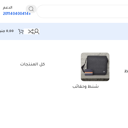
الدعم
+201140400414
0,00
جني
كل المنتجات
ظ
شنط وحقائب