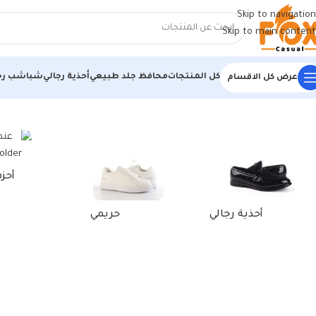
Skip to navigation
Skip to main content
كل المنتجات
محافظ جلد طبيعي
أحذية رجالي
شباشب رج
عرض كل الاقسام
الرئيسية
/
منتجات تحت الوسم “أحذية يومية مريحة سوداء”
أحز
أحذية رجالي
حريمي