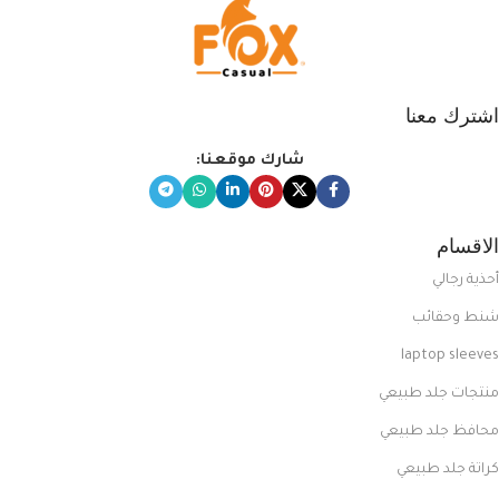
اشترك معنا
شارك موقعنا:
الاقسام
أحذية رجالي
شنط وحقائب
laptop sleeves
منتجات جلد طبيعي
محافظ جلد طبيعي
كراتة جلد طبيعي