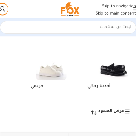
Skip to navigation
Skip to main content
الرئيسية
/
منتجات تحت الوسم “احذية بنص رجالى”
عرض ⁦2⁩ من كل النتائج
أحذية رجالي
حريمي
عرض العمود