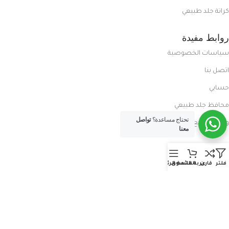
كراتة جلد طبيعي
روابط مفيدة
سياسات الخصوصية
اتصل بنا
حسابي
محافظ جلد طبيعي
تحتاج مساعدة؟
تواصل
ورش تصنيع شنط
معنا
روابط مفيدة
فلتر
قارن
عربة التسوق
القائمة الرئيسية
المدونة
معلومات عنا
العروض الحصرية
الفرع