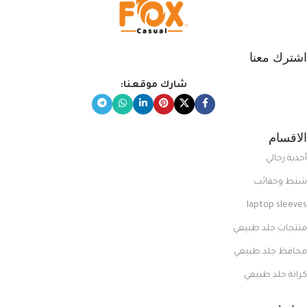
اشترك معنا
شارك موقعنا:
الاقسام
أحذية رجالي
شنط وحقائب
laptop sleeves
منتجات جلد طبيعي
محافظ جلد طبيعي
كراتة جلد طبيعي