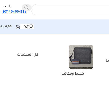
الدعم
+201140400414
0,00
جني
كل المنتجات
ظ
شنط وحقائب