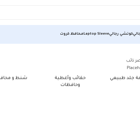
الي
كوتشي رجالي
Laptop Sleeve
محافظ كروت
مة جلد طبيعي
حقائب وأغطية
شنط و محاف
وحافظات