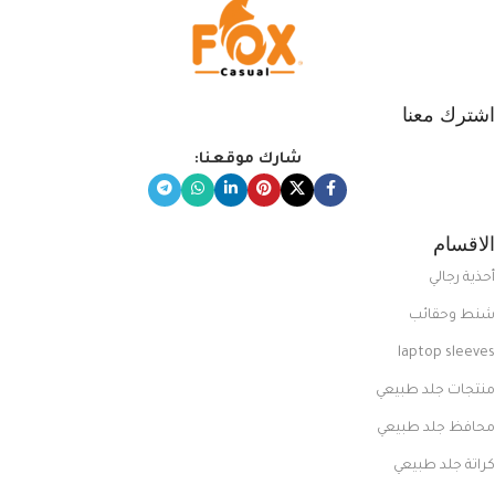
اشترك معنا
شارك موقعنا:
الاقسام
أحذية رجالي
شنط وحقائب
laptop sleeves
منتجات جلد طبيعي
محافظ جلد طبيعي
كراتة جلد طبيعي