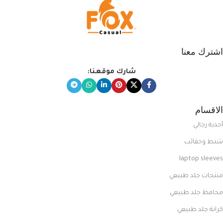
اشترك معنا
شارك موقعنا:
الاقسام
أحذية رجالي
شنط وحقائب
laptop sleeves
منتجات جلد طبيعي
محافظ جلد طبيعي
كراتة جلد طبيعي