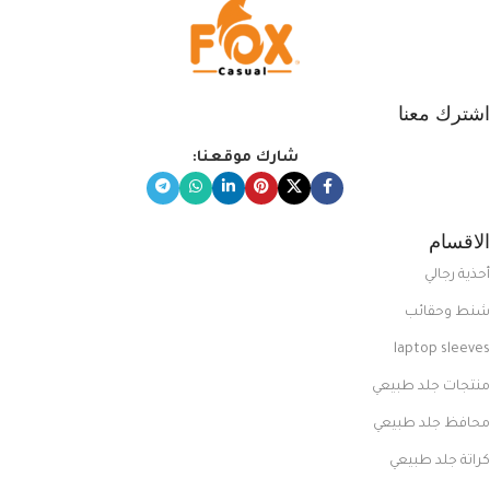
اشترك معنا
شارك موقعنا:
الاقسام
أحذية رجالي
شنط وحقائب
laptop sleeves
منتجات جلد طبيعي
محافظ جلد طبيعي
كراتة جلد طبيعي