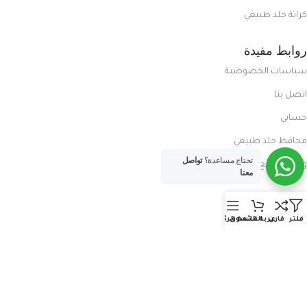
كراتة جلد طبيعي
روابط مفيدة
سياسات الخصوصية
اتصل بنا
حسابي
محافظ جلد طبيعي
تحتاج مساعدة؟
تواصل
ورش تصنيع شنط
معنا
روابط مفيدة
فلتر
قارن
عربة التسوق
القائمة الرئيسية
المدونة
معلومات عنا
العروض الحصرية
الفرع