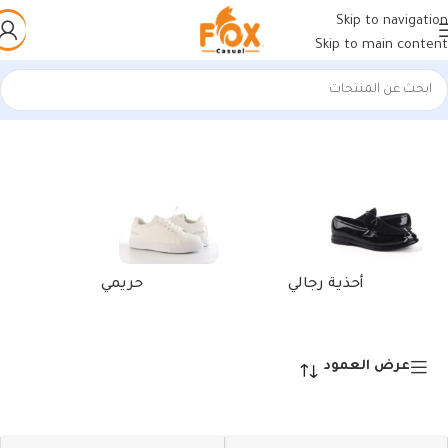
Skip to navigation
Skip to main content
الرئيسية
/
منتجات تحت الوسم “بنص رجالى”
عرض ⁦2⁩ من كل النتائج
أحذية رجالي
حريمي
عرض العمود