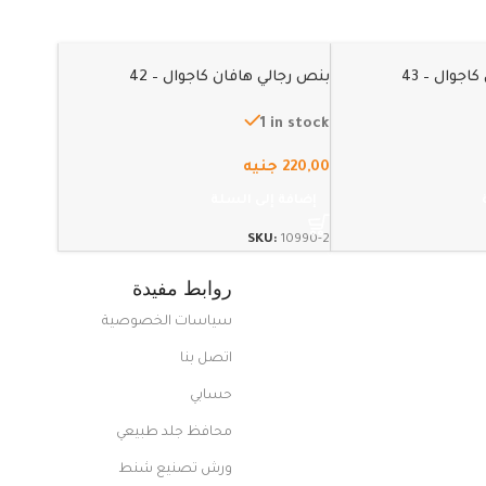
جوال – 43
بنص رجالي هافان كاجوال – 42
1 in stock
220,00
جنيه
إضافة إلى السلة
SKU:
10990-2
روابط مفيدة
سياسات الخصوصية
اتصل بنا
حسابي
محافظ جلد طبيعي
ورش تصنيع شنط