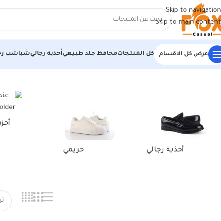
Skip to navigation
Skip to main content
كل المنتجات
محافظ جلد طبيعي
أحذية رجالي
شباشب رج
عرض كل الاقسام
الرئيسية
/
منتجات تحت الوسم “بنص رجالي”
أحز
أحذية رجالي
حريمي