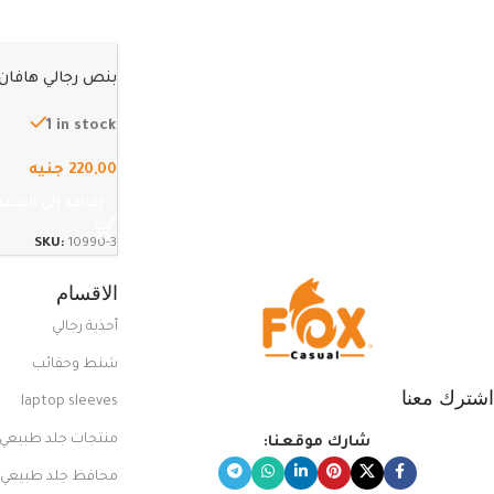
بنص رجالي هافان كا
1 in stock
220,00
جنيه
إضافة إلى السلة
SKU:
10990-3
الاقسام
أحذية رجالي
شنط وحقائب
اشترك معنا
laptop sleeves
منتجات جلد طبيعي
شارك موقعنا:
محافظ جلد طبيعي