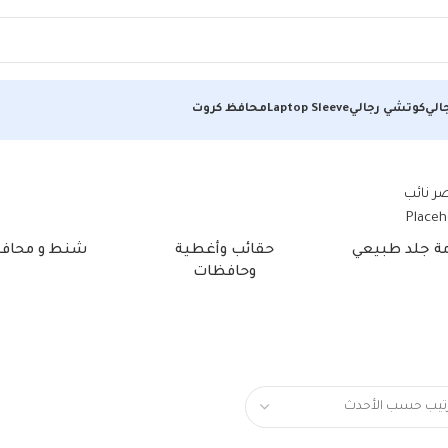
الي
كوتشي رجالي
Laptop Sleeve
محافظ كروت
مة جلد طبيعي
حقائب وأغطية
شنط و محاف
وحافظات