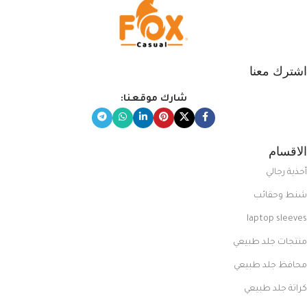
اشترك معنا
شارك موقعنا:
الاقسام
أحذية رجالي
شنط وحقائب
laptop sleeves
منتجات جلد طبيعي
محافظ جلد طبيعي
كراتة جلد طبيعي