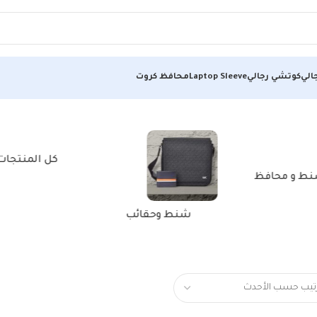
الي
كوتشي رجالي
Laptop Sleeve
محافظ كروت
كل المنتجات
ط و محافظ
شنط وحقائب