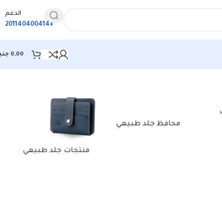
الدعم
+201140400414
0,00
جني
عرض ⁦2⁩ من كل النتائج
محافظ جلد طبيعي
منتجات جلد طبيعي