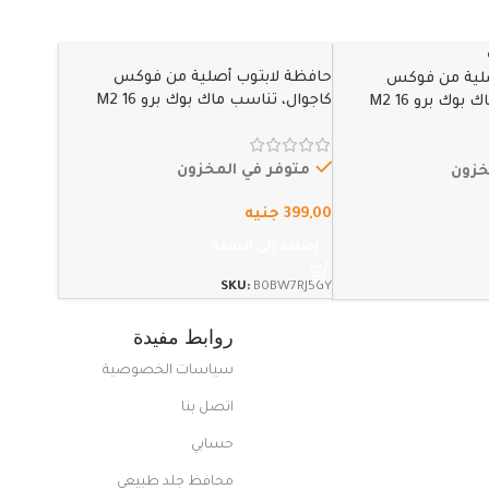
حافظة لابتوب أصلية من فوكس
صلية من فوكس
كاجوال، تناسب ماك بوك برو M2 16
كاجوال، تناسب ماك بوك برو M2 16
2023 / M1 Pro/M1 Max 16.2 2021 ماك
2023 / M1 Pro/M1 Max 16.2 2021 ماك
بوك برو 16 /15.4 بوصة سيرفس بوك
ك برو 16 /15.4 بوصة سيرفس بوك
15.2، اتش بي كروم بوك…
متوفر في المخزون
خزون
399,00
جنيه
إضافة إلى السلة
SKU:
B0BW7RJ5GY
روابط مفيدة
سياسات الخصوصية
اتصل بنا
حسابي
محافظ جلد طبيعي