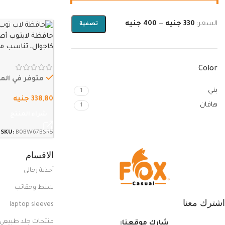
السعر:
330 جنيه
—
400 جنيه
تصفية
حافظة لابتوب أ
بو
Color
15.2، اتش بي كروم بوك…
متوفر في الم
بني
1
338,80
جنيه
هافان
1
شراء المنتج
SKU:
B0BW67BSR5
الاقسام
أحذية رجالي
شنط وحقائب
اشترك معنا
laptop sleeves
منتجات جلد طبيعي
شارك موقعنا: