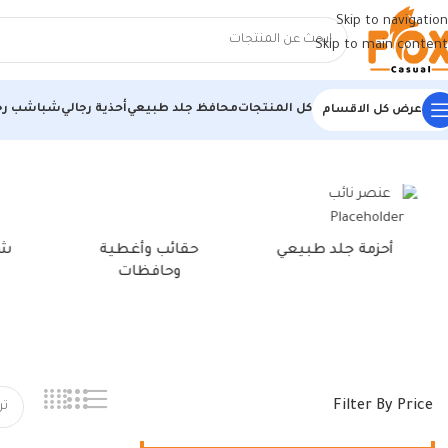
Skip to navigation
Skip to main content
كل المنتجات
محافظ جلد طبيعي
أحذية رجالي
شباشب رج
عرض كل الاقسام
الرئيسية
/
منتجات تحت الوسم “حافظة لابتوب أصلية”
أحزمة جلد طبيعي
حقائب وأغطية
شن
وحافظات
Filter By Price