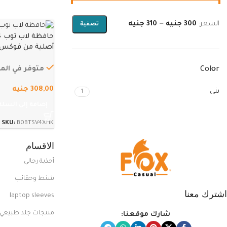
السعر:
300 جنيه
—
310 جنيه
تصفية
أصلية من فوكس 
جلد البولي يوريثين
غطاء مبطن بسوس
متوفر في الم
Color
واقية…
308,00
جنيه
بني
1
إضافة إلى السلة
SKU:
B0BTSV4XHK
الاقسام
أحذية رجالي
شنط وحقائب
اشترك معنا
laptop sleeves
منتجات جلد طبيعي
شارك موقعنا: