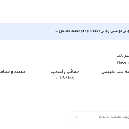
الي
كوتشي رجالي
Laptop Sleeve
محافظ كروت
مة جلد طبيعي
حقائب وأغطية
شنط و محاف
وحافظات