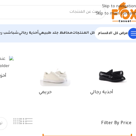
Skip to navigation
Skip to main content
كل المنتجات
محافظ جلد طبيعي
أحذية رجالي
شباشب رج
عرض كل الاقسام
الرئيسية
/
منتجات تحت الوسم “حافظة لاب توب 14”
أحز
أحذية رجالي
حريمي
Filter By Price