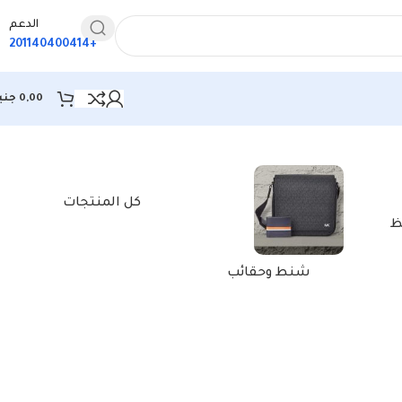
الدعم
+201140400414
0,00
جني
عرض النتيجة الوحيدة
كل المنتجات
ظ
شنط وحقائب