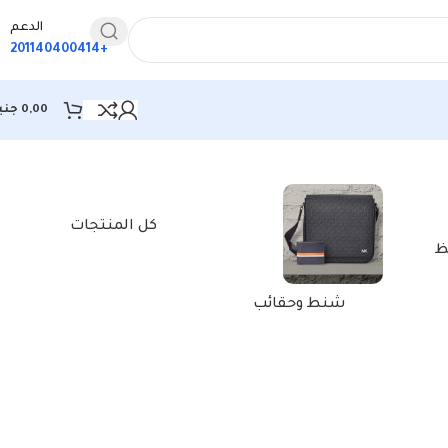
الدعم
+201140400414
0,00
جني
عرض النتيجة الوحيدة
كل المنتجات
ظ
شنط وحقائب