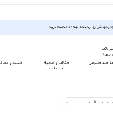
الي
كوتشي رجالي
Laptop Sleeve
محافظ كروت
مة جلد طبيعي
حقائب وأغطية
شنط و محاف
وحافظات