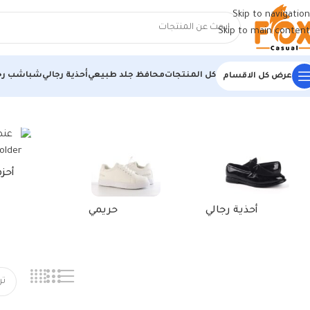
Skip to navigation
Skip to main content
كل المنتجات
محافظ جلد طبيعي
أحذية رجالي
شباشب رج
عرض كل الاقسام
الرئيسية
/
منتجات تحت الوسم “حذاء رياضي رمادي غامق”
أحز
أحذية رجالي
حريمي