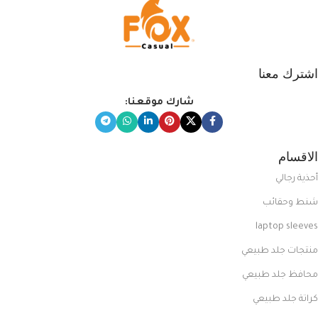
اشترك معنا
شارك موقعنا:
الاقسام
أحذية رجالي
شنط وحقائب
laptop sleeves
منتجات جلد طبيعي
محافظ جلد طبيعي
كراتة جلد طبيعي