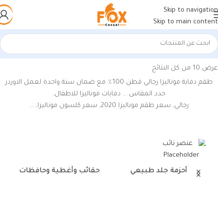
Skip to navigation
Skip to main content
الرئيسية
/
منتجات تحت الوسم “سعر كلسون موناليزا”
عرض ⁦10⁩ من كل النتائج
طقم دفاية موناليزا رجالي قطن 100٪ مع ضمان سنة واحدة لعمل الاوردر
حدد المقاس … دفايات موناليزا للاطفال,
رجالي, سعر طقم موناليزا 2020, سعر كلسون موناليزا, …
أحزمة جلد طبيعي
حقائب وأغطية وحافظات