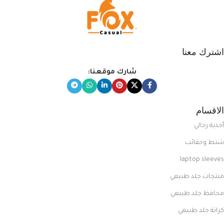
اشترك معنا
شارك موقعنا:
الاقسام
أحذية رجالي
شنط وحقائب
laptop sleeves
منتجات جلد طبيعي
محافظ جلد طبيعي
كراتة جلد طبيعي