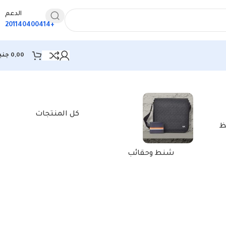
الدعم
+201140400414
0,00
جني
كل المنتجات
ظ
شنط وحقائب