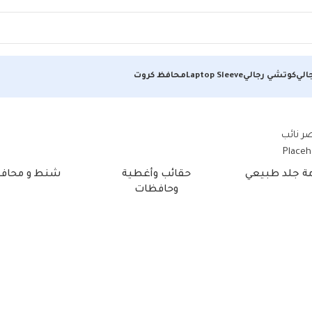
الي
كوتشي رجالي
Laptop Sleeve
محافظ كروت
مة جلد طبيعي
حقائب وأغطية
شنط و محاف
وحافظات