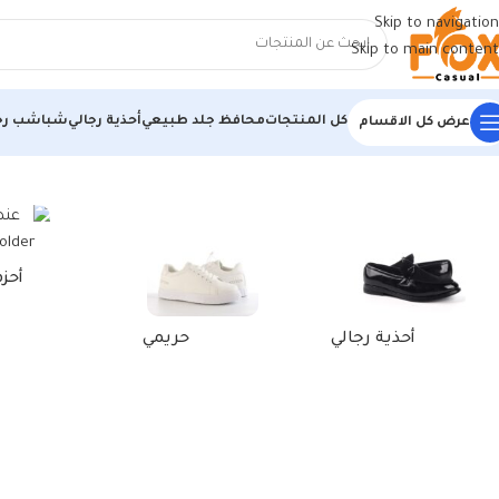
Skip to navigation
Skip to main content
كل المنتجات
محافظ جلد طبيعي
أحذية رجالي
شباشب رج
عرض كل الاقسام
الرئيسية
/
منتجات تحت الوسم “شبشب رجالي سعودي”
أحز
أحذية رجالي
حريمي