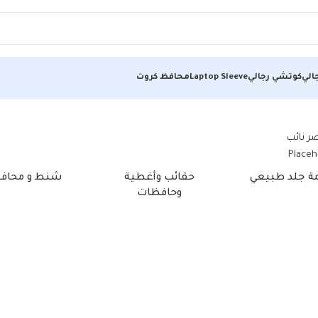
الي
كوتشي رجالي
Laptop Sleeve
محافظ كروت
مة جلد طبيعي
حقائب وأغطية
شنط و محاف
وحافظات