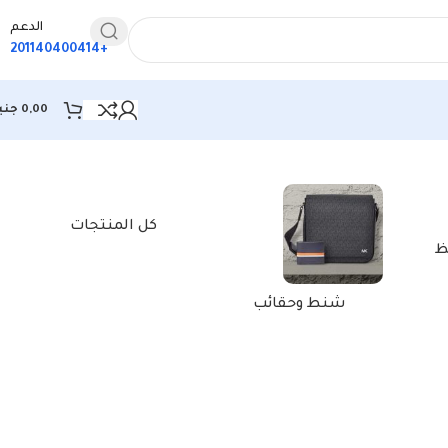
الدعم
+201140400414
0,00
جني
كل المنتجات
ظ
شنط وحقائب