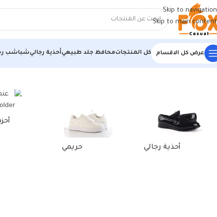
Skip to navigation
Skip to main content
كل المنتجات
محافظ جلد طبيعي
أحذية رجالي
شباشب رج
عرض كل الاقسام
الرئيسية
/
منتجات تحت الوسم “شبشب سليبر”
أحز
أحذية رجالي
حريمي