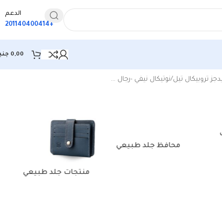
الدعم
+201140400414
0,00
جني
عرض ⁦7⁩ من كل النتائج
 تروبيكال تيل/نوتيكال نيفي -رجال …
محافظ جلد طبيعي
منتجات جلد طبيعي