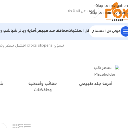
Skip to navigation
Skip to main content
كل المنتجات
محافظ جلد طبيعي
أحذية رجالي
شباشب رج
عرض كل الاقسام
الرئيسية
/
منتجات تحت الوسم “شبشب كروس رجالي كحلي”
تسوق
slippers
crocs افضل سعر ومراجعة ، اكتشف الجديد من كروكس,كروكس‎ على فوكس كروكس‎
أحزمة جلد طبيعي
حقائب وأغطية
شن
وحافظات