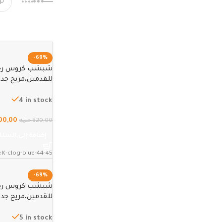
-69%
شبشب كروس رجا
45
4 in stock
00,00
320,00
جنيه
إضافة إلى السلة
:
K-clog-blue-44-45
-69%
شبشب كروس رجا
40
5 in stock