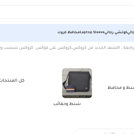
الي
كوتشي رجالي
Laptop Sleeve
محافظ كروت
شبشب ويدجز
كل المنتجات
ط و محافظ
شنط وحقائب