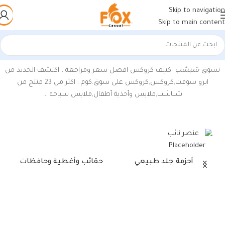
Skip to navigation
Skip to main content
الرئيسية
/
منتجات تحت الوسم “شبشب كروس”
عرض ⁦14⁩ من كل النتائج
تسوق
شبشب
اكتيف كروكس افضل سعر ومراجعة ، اكتشف الجديد من
ايرو سوفت,كروكس‎,كروكس على سوق.كوم . اكثر من 23 منتج من
شباشب,ملابس وأحذية أطفال,ملابس سباحة …
أحزمة جلد طبيعي
حقائب وأغطية وحافظات