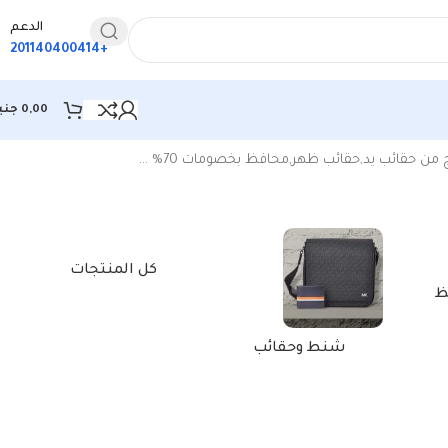
الدعم
+201140400414
0,00
جني
كل المنتجات
ظ
شنط وحقائب