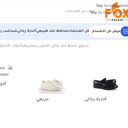
Skip to navigation
Skip to main content
كل المنتجات
محافظ جلد طبيعي
أحذية رجالي
شباشب رج
عرض كل الاقسام
الرئيسية
/
منتجات تحت الوسم “شنطة جلد رجالي”
تسوق شنط جلد رجالى افضل سعر ومراجعة ، اكتشف الجديد من فيديك بولو,جي
أحز
أحذية رجالي
حريمي