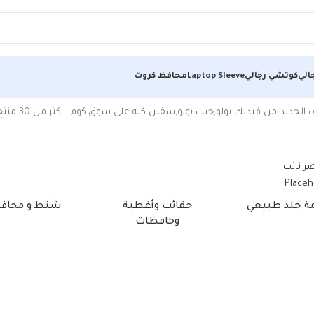
الي
كوتشي رجالي
Laptop Sleeve
محافظ كروت
ب بولو,سفين كيه على سوق.كوم . اكثر من 30 منتج من حقائب يد,حقائب ظهر,محافظ بخصومات 70% …
مة جلد طبيعي
حقائب وأغطية
شنط و محاف
وحافظات