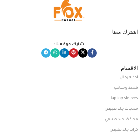
اشترك معنا
شارك موقعنا:
الاقسام
أحذية رجالي
شنط وحقائب
laptop sleeves
منتجات جلد طبيعي
محافظ جلد طبيعي
كراتة جلد طبيعي