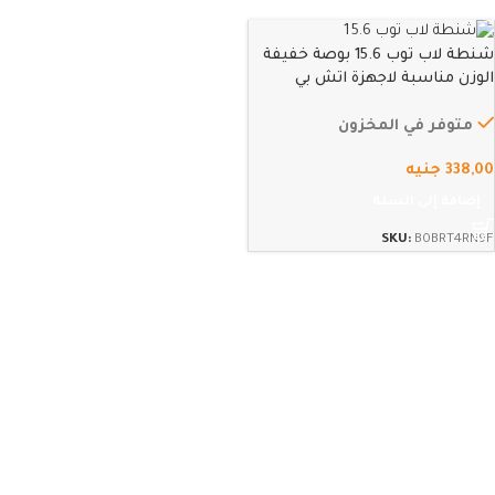
شنطة لاب توب 15.6 بوصة خفيفة
الوزن مناسبة لاجهزة اتش بي
بافيليون ولينوفو ليجن وديل وايسر
وماك بوك (14)
متوفر في المخزون
338,00
جنيه
إضافة إلى السلة
SKU:
B0BRT4RN9F