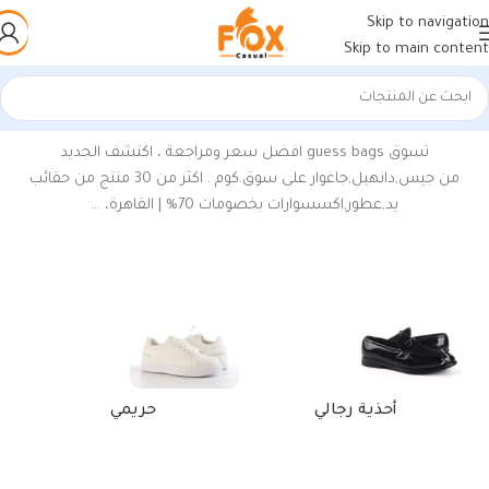
Skip to navigation
Skip to main content
الرئيسية
/
منتجات تحت الوسم “شنط جيس كروس”
تسوق
guess bags
افضل سعر ومراجعة ، اكتشف الجديد
من جيس,دانهيل,جاغوار على سوق.كوم . اكثر من 30 منتج من حقائب
يد,عطور,اكسسوارات بخصومات 70% | القاهرة، …
أحذية رجالي
حريمي